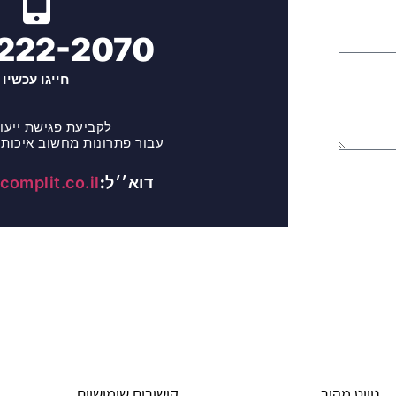
222-2070
חייגו עכשיו
לקביעת פגישת ייעו
עבור פתרונות מחשוב איכותי
דוא׳׳ל:
omplit.co.il
ניווט מהיר
קישורים שימושיים