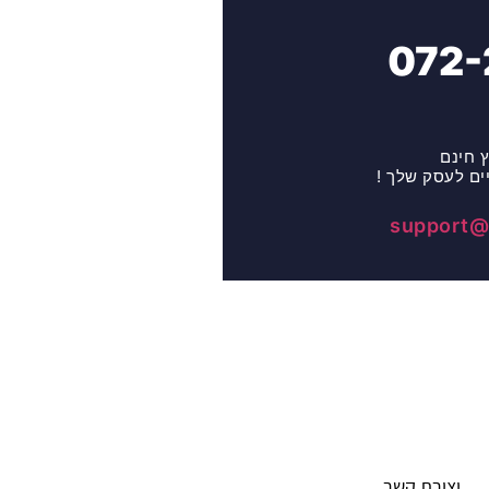
072-
ץ חינם
ים לעסק שלך !
support@c
יצירת קשר