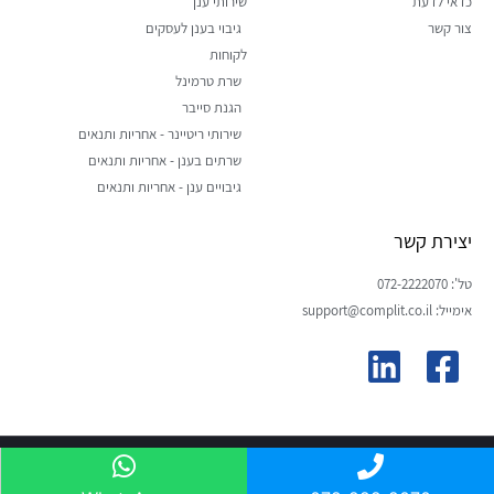
כדאי לדעת
שירותי ענן
צור קשר
גיבוי בענן לעסקים
לקוחות
שרת טרמינל
הגנת סייבר
שירותי ריטיינר - אחריות ותנאים
שרתים בענן - אחריות ותנאים
גיבויים ענן - אחריות ותנאים
יצירת קשר
טל': 072-2222070
אימייל: support@complit.co.il
© כל הזכויות שמורות לקומפליט מחשבים