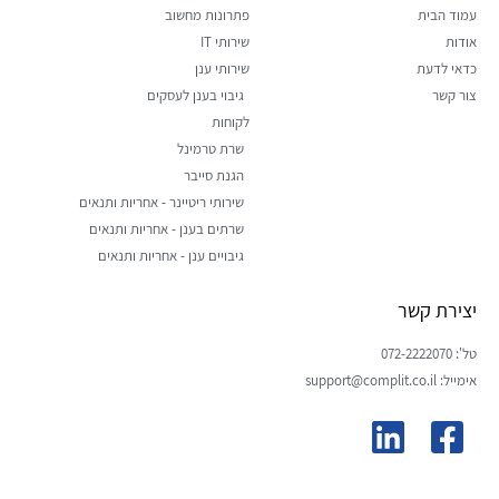
עמוד הבית
פתרונות מחשוב
אודות
שירותי IT
כדאי לדעת
שירותי ענן
צור קשר
גיבוי בענן לעסקים
לקוחות
שרת טרמינל
הגנת סייבר
שירותי ריטיינר - אחריות ותנאים
שרתים בענן - אחריות ותנאים
גיבויים ענן - אחריות ותנאים
יצירת קשר
טל': 072-2222070
אימייל: support@complit.co.il