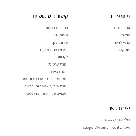
ניווט מהיר
קישורים שימושיים
עמוד הבית
פתרונות מחשוב
אודות
שירותי IT
כדאי לדעת
שירותי ענן
צור קשר
גיבוי בענן לעסקים
לקוחות
שרת טרמינל
הגנת סייבר
שירותי ריטיינר - אחריות ותנאים
שרתים בענן - אחריות ותנאים
גיבויים ענן - אחריות ותנאים
יצירת קשר
טל': 072-2222070
אימייל: support@complit.co.il