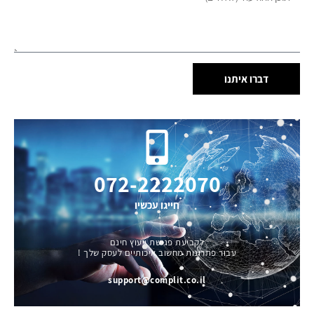
דברו איתנו
072-2222070
חייגו עכשיו
לקביעת פגישת ייעוץ חינם
עבור פתרונות מחשוב איכותיים לעסק שלך !
support@complit.co.il