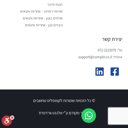
הגנת סייבר
שירותי ריטיינר - אחריות ותנאים
שרתים בענן - אחריות ותנאים
גיבויים ענן - אחריות ותנאים
יצירת קשר
טל': 072-2222070
אימייל: support@complit.co.il
© כל הזכויות שמורות לקומפליט מחשבים
האתר מקודם ע"י אלגנט וורדפרס