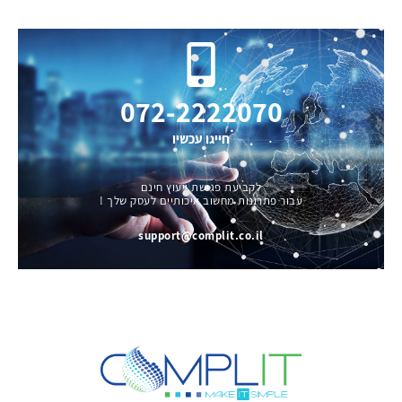
072-2222070
חייגו עכשיו
לקביעת פגישת ייעוץ חינם
עבור פתרונות מחשוב איכותיים לעסק שלך !
support@complit.co.il