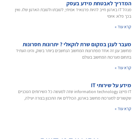
המדריך לאבטחת מידע בעסק
מנהל IT בארגון חייב להיות פרנואיד אמיתי, לטובתו ולטובת הארגון שלו. ואין
בכך פלא: איומי
קרא עוד »
מעבר לענן במקום שרת לוקאלי ? יתרונות חסרונות
מחשוב ענן זה אחד מפתרונות המחשוב הנחשבים ביותר בשוק, והינו העתיד
בתחום מערכות המחשוב בעולם
קרא עוד »
מידע על שירותי IT
IT מייצג information technology שזה למעשה כל השירותים הטכניים
שקשורים למערכות מחשוב בארגון, הכוללים את התכנון בצורה יעילה,
קרא עוד »