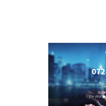
072
 חינם
ם לעסק שלך !