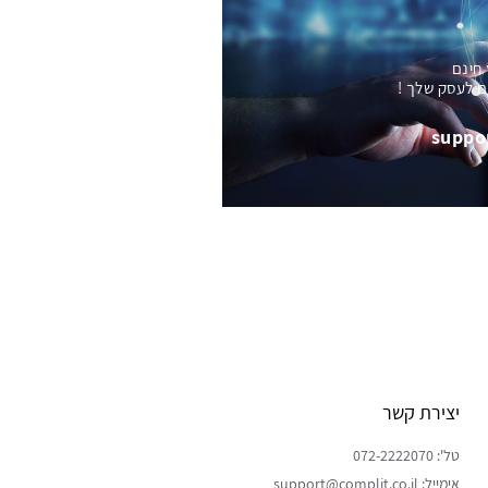
 חינם
ם לעסק שלך !
suppo
יצירת קשר
טל': 072-2222070
אימייל: support@complit.co.il