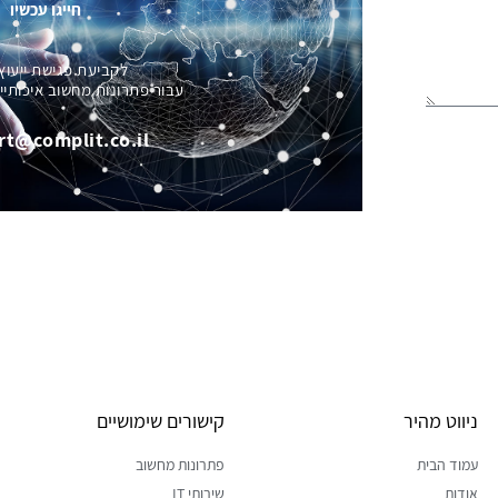
חייגו עכשיו
לקביעת פגישת ייעוץ
עבור פתרונות מחשוב איכותיי
rt@complit.co.il
ניווט מהיר
קישורים שימושיים
עמוד הבית
פתרונות מחשוב
אודות
שירותי IT