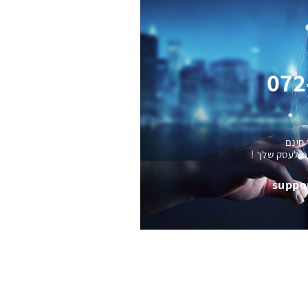
072
 חינם
ם לעסק שלך !
suppo