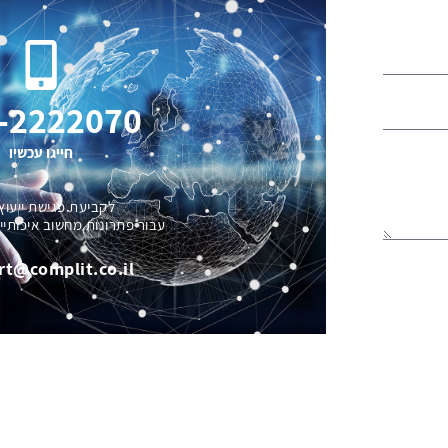
-2222070
חייגו עכשיו
לקביעת פגישת ייעוץ
עבור פתרונות מחשוב איכותיי
rt@complit.co.il