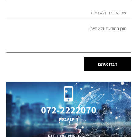
דברו איתנו
072-2222070
חייגו עכשיו
לקביעת פגישת ייעוץ חינם