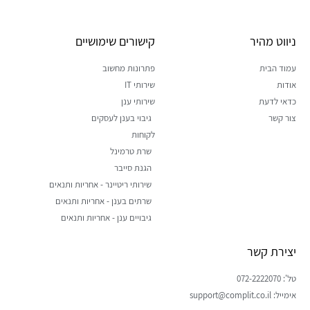
ניווט מהיר
קישורים שימושיים
עמוד הבית
פתרונות מחשוב
אודות
שירותי IT
כדאי לדעת
שירותי ענן
צור קשר
גיבוי בענן לעסקים
לקוחות
שרת טרמינל
הגנת סייבר
שירותי ריטיינר - אחריות ותנאים
שרתים בענן - אחריות ותנאים
גיבויים ענן - אחריות ותנאים
יצירת קשר
טל': 072-2222070
אימייל: support@complit.co.il