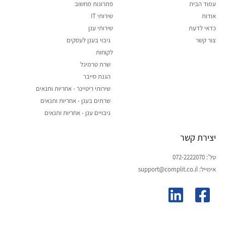
עמוד הבית
פתרונות מחשוב
אודות
שירותי IT
כדאי לדעת
שירותי ענן
צור קשר
גיבוי בענן לעסקים
לקוחות
שרת טרמינל
הגנת סייבר
שירותי ריטיינר - אחריות ותנאים
שרתים בענן - אחריות ותנאים
גיבויים ענן - אחריות ותנאים
יצירת קשר
טל': 072-2222070
אימייל: support@complit.co.il