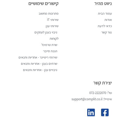
ניווט מהיר
קישורים שימושיים
עמוד הבית
פתרונות מחשוב
אודות
שירותי IT
כדאי לדעת
שירותי ענן
צור קשר
גיבוי בענן לעסקים
לקוחות
שרת טרמינל
הגנת סייבר
שירותי ריטיינר - אחריות ותנאים
שרתים בענן - אחריות ותנאים
גיבויים ענן - אחריות ותנאים
יצירת קשר
טל': 072-2222070
אימייל: support@complit.co.il