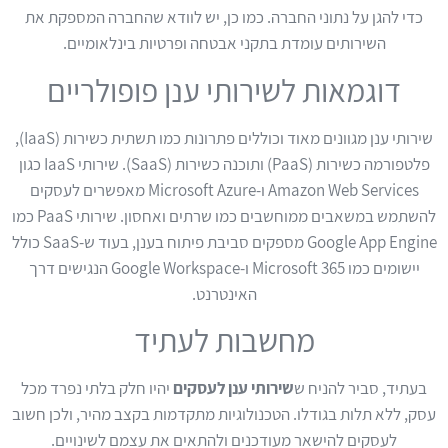
כדי להגן על נתוני החברה. כמו כן, יש לוודא שהחברה המספקת את
השירותים עומדת בתקני אבטחה ופרטיות בינלאומיים.
דוגמאות לשירותי ענן פופולריים
שירותי ענן מגוונים מאוד וכוללים פתרונות כמו תשתית כשירות (IaaS),
פלטפורמה כשירות (PaaS) ותוכנה כשירות (SaaS). שירותי IaaS כגון
Amazon Web Services ו-Microsoft Azure מאפשרים לעסקים
להשתמש במשאבים ממוחשבים כמו שרתים ואחסון. שירותי PaaS כמו
Google App Engine מספקים סביבת פיתוח בענן, בעוד ש-SaaS כולל
יישומים כמו Microsoft 365 ו-Google Workspace הנגישים דרך
האינטרנט.
מחשבות לעתיד
בעתיד, סביר להניח ש
שירותי ענן לעסקים
יהיו חלק בלתי נפרד מכל
עסק, ללא תלות בגודלו. הטכנולוגיות מתקדמות בקצב מהיר, ולכן חשוב
לעסקים להישאר מעודכנים ולהתאים את עצמם לשינויים.