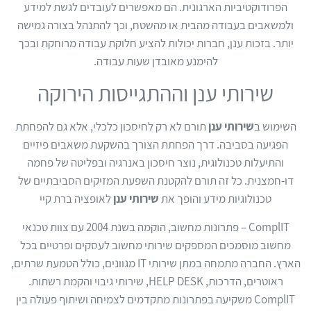
הפרודוקטיביות הארגונית. הם מאפשרים לעובדים לגשת למידע
ולמשאבים בעבודה מהבית או מהשטח, וכך להתנהל בצורה גמישה
יותר. בזכות ענן, חברות יכולות להציע חלוקת עבודה מרוחקת ובכך
להימנע מאובדן שעות עבודה.
שירותי ענן וההתגייסות הירוקה
השימוש ב
שירותי ענן
תורם לא רק לחיסכון כלכלי, אלא גם להפחתת
הפגיעה בסביבה. דרך הפחתת הצורך בהשקעת משאבים פיזיים
והתיעלות טכנולוגית, נוצר חיסכון באנרגיה ובפליטה של פחמה
דו-חמצנית. כל זה תורם להקטנת השפעת המזיקים הסביבתיים של
טכנולוגיות מידע והופך את
שירותי ענן
לאופציה ברת קיי
ComplIT – פתרונות מחשוב, הוקמה בשנת 2004 עם צוות טכנאי
מחשוב מוסמכים המספקים שירותי מחשוב לעסקים ופרטיים בכל
הארץ. החברה מתמחה במתן שירותי IT מגוונים, כולל הטמעת שרתים,
ראוטרים, הדרכות, HELP DESK, שירותי גיבוי והקמת רשתות.
ComplIT משקיעה בפתרונות מתקדמים לצמיחה ושיתוף פעולה בין