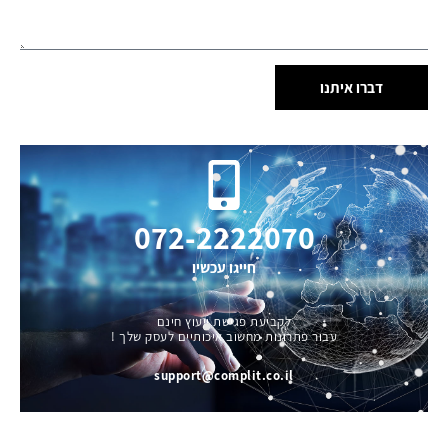
דברו איתנו
072-2222070
חייגו עכשיו
לקביעת פגישת ייעוץ חינם
עבור פתרונות מחשוב איכותיים לעסק שלך !
support@complit.co.il