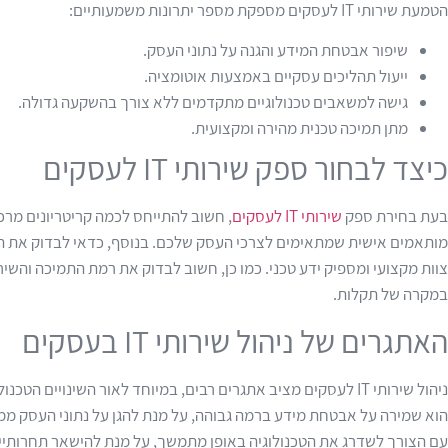
הטמעת שירותי IT לעסקים מספקת מספר יתרונות משמעותיים:
שיפור אבטחת המידע והגנה על נתוני העסק.
ייעול תהליכים עסקיים באמצעות אוטומציה.
גישה למשאבים טכנולוגיים מתקדמים ללא צורך בהשקעה גדולה.
מתן תמיכה טכנית מהירה ומקצועית.
כיצד לבחור ספק שירותי IT לעסקים
בעת בחירת ספק
שירותי IT לעסקים
, חשוב להתייחס לכמה קריטריונים מרכ
מותאמים אישית שמתאימים לצרכי העסק שלכם. בנוסף, כדאי לבדוק את הרק
צוות מקצועי ומספיק ידע טכני. כמו כן, חשוב לבדוק את רמת התמיכה והשי
במקרה של תקלות.
האתגרים של ניהול שירותי IT בעסקים
ניהול שירותי IT לעסקים מציב אתגרים רבים, במיוחד לאור השינויים 
הוא שמירה על אבטחת מידע ברמה גבוהה, על מנת להגן על נתוני העסק ממ
עם הצורך לשדרג את הטכנולוגיה באופן מתמשך, על מנת להישאר תחרותי