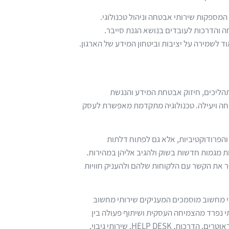
מספקות שירותי אבטחה וניהול טכנולוגי.
ה והדרכות לעובדים בנושא הגנת סייבר.
לשמירה על יציבות וביטחון המידע של הארגון.
ר תהליכים, חיזוק אבטחת המידע והנגשת
וחה ויעילה. טכנולוגיה מתקדמת מאפשרת לעסק
הפרודוקטיביות, אלא גם לפתוח דלתות
ות מגמות חדשות בשוק ולהגיב אליהן במהירות.
פר את הקשר עם הלקוחות שלהם ולהעניק חוויות
חשוב הוקמה בשנת 2004 ומונה צוות טכנאי מחשוב מוסמכים המעניקים שירותי מחשוב
י נפרד מהצמיחה העסקית ושיתוף פעולה בין
עובדים. קומפליט מתמחה במתן שירותי IT למיניהם, כולל הטמעת שרתים, ראוטרים, הדרכות, HELP DESK, שירותי גיבוי,