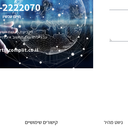
-2222070
חייגו עכשיו
לקביעת פגישת ייעוץ
עבור פתרונות מחשוב איכותיי
rt@complit.co.il
ניווט מהיר
קישורים שימושיים