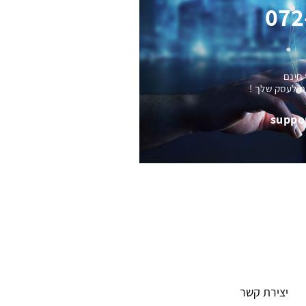
072
 חינם
ם לעסק שלך !
suppo
יצירת קשר