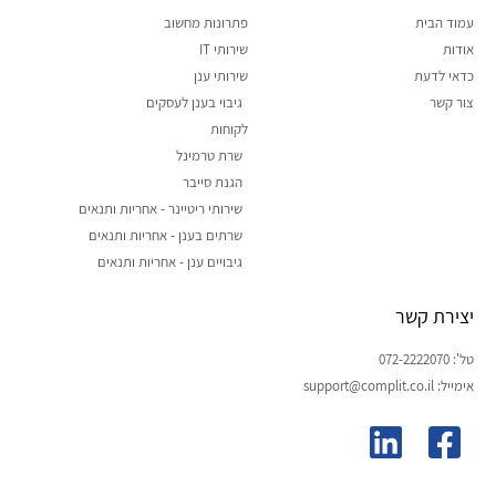
עמוד הבית
פתרונות מחשוב
אודות
שירותי IT
כדאי לדעת
שירותי ענן
צור קשר
גיבוי בענן לעסקים
לקוחות
שרת טרמינל
הגנת סייבר
שירותי ריטיינר - אחריות ותנאים
שרתים בענן - אחריות ותנאים
גיבויים ענן - אחריות ותנאים
יצירת קשר
טל': 072-2222070
אימייל: support@complit.co.il