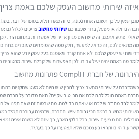
איזה שירותי מחשוב העסק שלכם באמת צריך
מובן שאין על כך תשובה אחת נכונה, כי זה מאוד תלוי, בסופו של דבר, ב
חברה גדולה או מפעל, ברור שעבורכם
שירותי מחשוב
צריכים לכלול גם את 
שאולי יפתיע אתכם, זה שיש היום מגוון אדיר של אפשרויות בתחום הזה. לכן
מה מתאים לכם, זה כדאי. למעשה, חלק ממה שהמומחים שעובדים בתחום יוכ
דרישות יש לעסק שלכם. לא אחת קורה שאומנם בעל עסק יודע שהוא צריך ל
לומר מה באמת יהיה יעיל עבורו. לכן האפשרות של קבלת שירות מהטובים ביו
היתרונות של חברת ComplIT פתרונות מחשוב
כשמדברם על שירותי מחשב צריך להבין שיש היום לא מעט שחקניות בתחום ה
חברה באמת תוכל לתת לכם את הכי טוב שקיים? האם מדובר על חברה שמגיע
משירותי מחשוב ברמה הכי גבוהה שיש. החברה, שזמינה עבורכם תמיד במ
מובילים. הם מציעים שירות בכל חלקי הארץ, כך שזה לא משנה איפה נמצא
קשר עוד היום ותראו בעצמכם שלא תצטערו על כך בעתיד.