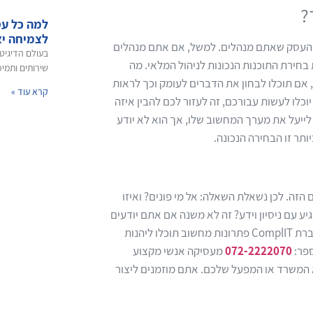
?
למה כל עס
לצמיחה יצ
סוג העסק שאתם מנהלים. למשל, אם אתם מנהלים
בחירת התוכנות הנכונות לניהול המלאי. מה
שירותים ותמיכ
, אם תוכלו לבחון את הדברים לעומק וכך לראות
קרא עוד »
לו לעשות עבורכם, זה לעזור לכם להבין איזה
ייעל את מערך המחשוב שלו, אך הוא לא יודע
תר זו הבחירה הנכונה.
זה. לכן נשאלת השאלה: אל מי פונים? ואיזו
 עם ניסיון וידע? זה לא משנה אם אתם יודעים
לומר לבד מה דרוש לכם או שאתם בדילמה. מה שבטוח זה שאם תפנו אל חברת ComplIT פתרונות מחשוב תוכלו ליהנות
ספר:
072-2222070
מעסיקה אנשי מקצוע
 המשרד או המפעל שלכם. אתם מוזמנים ליצור