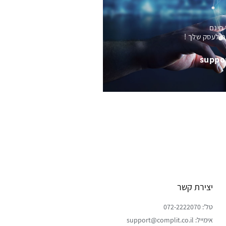
 חינם
ם לעסק שלך !
suppo
יצירת קשר
טל': 072-2222070
אימייל: support@complit.co.il