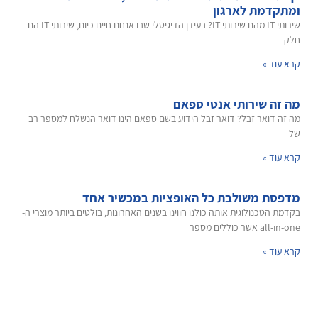
ומתקדמת לארגון
שירותי IT מהם שירותי IT? בעידן הדיגיטלי שבו אנחנו חיים כיום, שירותי IT הם
חלק
קרא עוד »
מה זה שירותי אנטי ספאם
מה זה דואר זבל? דואר זבל הידוע בשם ספאם הינו דואר הנשלח למספר רב
של
קרא עוד »
מדפסת משולבת כל האופציות במכשיר אחד
בקדמת הטכנולוגית אותה כולנו חווינו בשנים האחרונות, בולטים ביותר מוצרי ה-
all-in-one אשר כוללים מספר
קרא עוד »