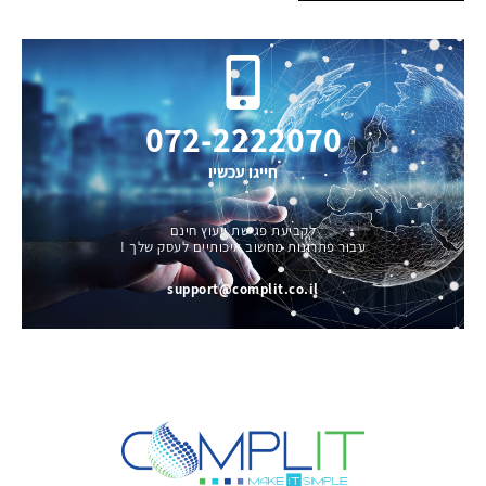
072-2222070
חייגו עכשיו
לקביעת פגישת ייעוץ חינם
עבור פתרונות מחשוב איכותיים לעסק שלך !
support@complit.co.il