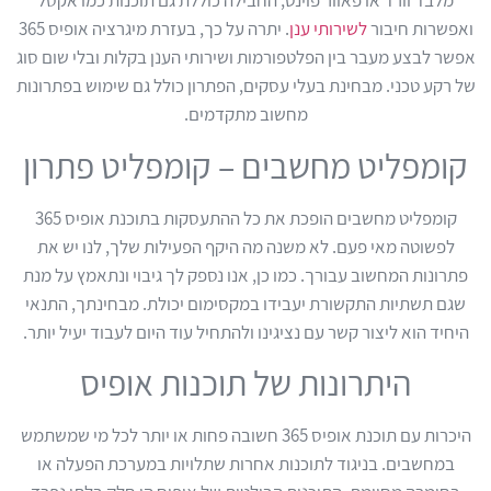
מלבד וורד או פאוור פוינט, החבילה כוללת גם תוכנות כמו אקסל
ואפשרות חיבור
לשירותי ענן
. יתרה על כך, בעזרת מיגרציה אופיס 365
אפשר לבצע מעבר בין הפלטפורמות ושירותי הענן בקלות ובלי שום סוג
של רקע טכני. מבחינת בעלי עסקים, הפתרון כולל גם שימוש בפתרונות
מחשוב מתקדמים.
קומפליט מחשבים – קומפליט פתרון
קומפליט מחשבים הופכת את כל ההתעסקות בתוכנת אופיס 365
לפשוטה מאי פעם. לא משנה מה היקף הפעילות שלך, לנו יש את
פתרונות המחשוב עבורך. כמו כן, אנו נספק לך גיבוי ונתאמץ על מנת
שגם תשתיות התקשורת יעבידו במקסימום יכולת. מבחינתך, התנאי
היחיד הוא ליצור קשר עם נציגינו ולהתחיל עוד היום לעבוד יעיל יותר.
היתרונות של תוכנות אופיס
היכרות עם תוכנת אופיס 365 חשובה פחות או יותר לכל מי שמשתמש
במחשבים. בניגוד לתוכנות אחרות שתלויות במערכת הפעלה או