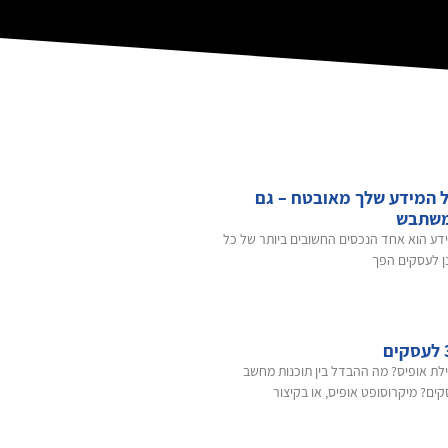
 המידע שלך מאובטח – גם
משתבש
ידע הוא אחד הנכסים החשובים ביותר של כל
נן לעסקים הפך
לת אופיס? מה ההבדל בין תוכנות מחשב
ים? מיקרוסופט אופיס, או בקיצור