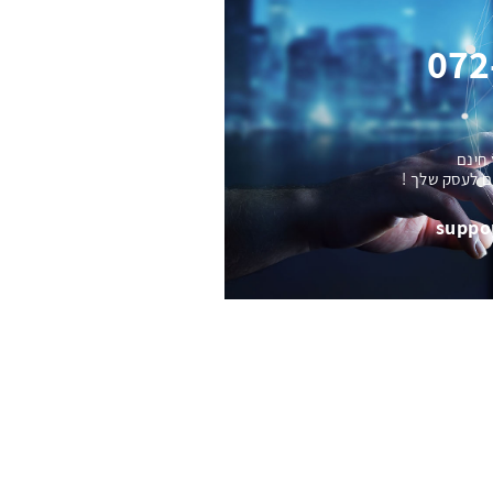
072
 חינם
ם לעסק שלך !
suppo