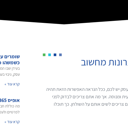
שומרים על
רונות מחשוב
כשמשהו 
בעידן שבו המ
עסק, גיבוי בע
קרא עוד »
עסק יש לכם, ככל הנראה האפשרות הזאת תהיה
ית ומנוסה. אך מה אתם צריכים לבדוק לפני
אופיס 365 לעסקים
ריכים לשים אותם על השולחן. כך תוכלו
מה כוללת חבי
לפרטיים ולעסק
קרא עוד »