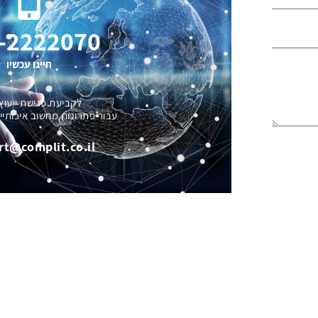
-2222070
חייגו עכשיו
לקביעת פגישת ייעוץ
עבור פתרונות מחשוב איכותיי
rt@complit.co.il